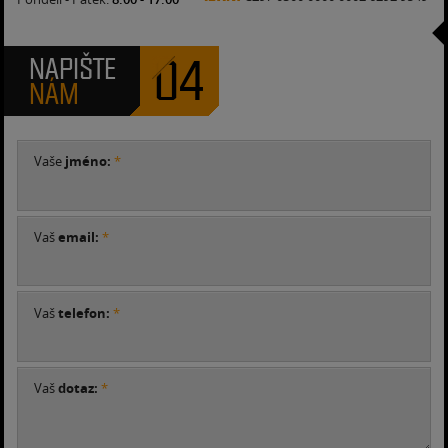
04
NAPIŠTE
NÁM
Vaše
jméno:
*
Vaš
email:
*
Vaš
telefon:
*
Vaš
dotaz:
*