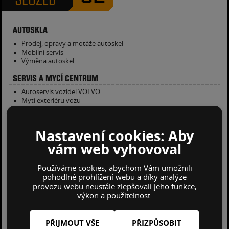
AUTOSKLA
Prodej, opravy a motáže autoskel
Mobilní servis
Výměna autoskel
SERVIS A MYCÍ CENTRUM
Autoservis vozidel VOLVO
Mytí exteriéru vozu
Mytí litých disků a ošetření pneumatik
Mytí motoru
Tepování interiéru vozu
Nastavení cookies: Aby
Ošetření kožených sedadel
Individualní mycí programy
vám web vyhovoval
Ošetřování plastových částí interiéru
Mytí oken
Používáme cookies, abychom Vám umožnili
Likvidace pojistné události
pohodlné prohlížení webu a díky analýze
provozu webu neustále zlepšovali jeho funkce,
NÁHRADNÍ DÍLY
výkon a použitelnost.
Náhradní díly VOLVO
Náhradní díly SAAB
Náhradní díly na všechny typy nákladních vozidel
PŘIJMOUT VŠE
PŘIZPŮSOBIT