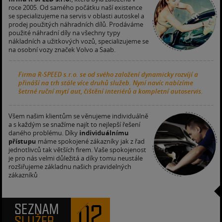
roce 2005. Od samého počátku naší existence
se specializujeme na servis v oblasti autoskel a
prodej použitých náhradních dílů. Prodáváme
použité náhradní díly na všechny typy
nákladních a užitkových vozů, specializujeme se
na osobní vozy značek Volvo a Saab.
Firma R-SPEED s.r.o. se od svého založení dynamicky rozvíjí a
přináší na trh stále více druhů služeb. Nyní navíc nabízíme
šetrné ruční mytí aut, čištění interiérů a kompletní autoservis.
Všem našim klientům se věnujeme individuálně
a s každým se snažíme najít to nejlepší řešení
daného problému. Díky
individuálnímu
přístupu
máme spokojené zákazníky jak z řad
jednotlivců tak větších firem. Vaše spokojenost
je pro nás velmi důležitá a díky tomu neustále
rozšiřujeme základnu našich pravidelných
zákazníků
02
SEZNAM
SLUŽEB