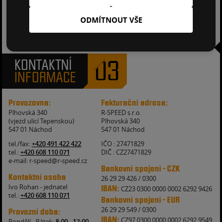
ODMÍTNOUT VŠE
VÝMĚNA ČELNÍCH SKEL PŘI POJISTNÉ UDÁLOSTI ZDARMA.
03
KONTAKTNÍ
INFORMACE
Provozovna:
Fakturačni adresa:
Plhovská 340
R-SPEED s.r.o.
(vjezd ulicí Tepenskou)
Plhovská 340
547 01 Náchod
547 01 Náchod
tel./fax:
+420 491 422 422
IČO : 27471829
tel.:
+420 608 110 071
DIČ : CZ27471829
e-mail: r-speed@r-speed.cz
Bankovní spojení - CZK
Kontaktní osoba
26 29 29 426 / 0300
Ivo Rohan - jednatel
IBAN:
CZ23 0300 0000 0002 6292 9426
tel.:
+420 608 110 071
Bankovní spojení - EUR
26 29 29 549 / 0300
Provozní doba:
IBAN:
CZ97 0300 0000 0002 6292 9549
Pondělí - Pátek:
8:00 - 17:00