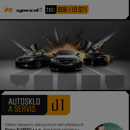
tel:
608 110 071
01
AUTOSKLO
A SERVIS
Vážení zákazníci, rádi bychom vám představili
firmu R-SPEED s.r.o.
, která byla založena v