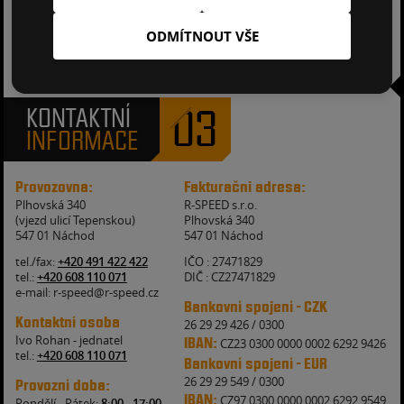
ODMÍTNOUT VŠE
VÝMĚNA ČELNÍCH SKEL PŘI POJISTNÉ UDÁLOSTI ZDARMA.
03
KONTAKTNÍ
INFORMACE
Provozovna:
Fakturačni adresa:
Plhovská 340
R-SPEED s.r.o.
(vjezd ulicí Tepenskou)
Plhovská 340
547 01 Náchod
547 01 Náchod
tel./fax:
+420 491 422 422
IČO : 27471829
tel.:
+420 608 110 071
DIČ : CZ27471829
e-mail: r-speed@r-speed.cz
Bankovní spojení - CZK
Kontaktní osoba
26 29 29 426 / 0300
Ivo Rohan - jednatel
IBAN:
CZ23 0300 0000 0002 6292 9426
tel.:
+420 608 110 071
Bankovní spojení - EUR
26 29 29 549 / 0300
Provozní doba:
IBAN:
CZ97 0300 0000 0002 6292 9549
Pondělí - Pátek:
8:00 - 17:00