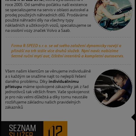
roce 2005. Od samého počátku naší existence
se specializujeme na servis v oblasti autoskel a
prodej použitých náhradních dílů. Prodáváme
použité náhradní díly na všechny typy
nákladních a užitkových vozů, specializujeme se
na osobní vozy značek Volvo a Saab.
Firma R-SPEED s.r.o. se od svého založení dynamicky rozvíjí a
přináší na trh stále více druhů služeb. Nyní navíc nabízíme
šetrné ruční mytí aut, čištění interiérů a kompletní autoservis.
Všem našim klientům se věnujeme individuálně
a s každým se snažíme najít to nejlepší řešení
daného problému. Díky
individuálnímu
přístupu
máme spokojené zákazníky jak z řad
jednotlivců tak větších firem. Vaše spokojenost
je pro nás velmi důležitá a díky tomu neustále
rozšiřujeme základnu našich pravidelných
zákazníků
02
SEZNAM
SLUŽEB