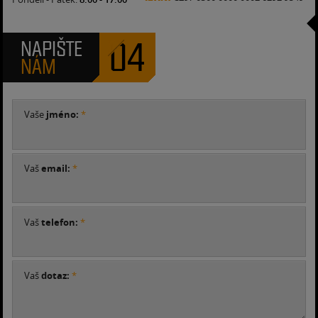
04
NAPIŠTE
NÁM
Vaše
jméno:
*
Vaš
email:
*
Vaš
telefon:
*
Vaš
dotaz:
*