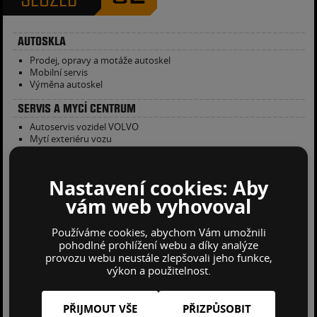
AUTOSKLA
Prodej, opravy a motáže autoskel
Mobilní servis
Výměna autoskel
SERVIS A MYCÍ CENTRUM
Autoservis vozidel VOLVO
Mytí exteriéru vozu
Mytí litých disků a ošetření pneumatik
Mytí motoru
Tepování interiéru vozu
Nastavení cookies: Aby
Ošetření kožených sedadel
Individualní mycí programy
vám web vyhovoval
Ošetřování plastových částí interiéru
Mytí oken
Používáme cookies, abychom Vám umožnili
Likvidace pojistné události
pohodlné prohlížení webu a díky analýze
provozu webu neustále zlepšovali jeho funkce,
NÁHRADNÍ DÍLY
výkon a použitelnost.
Náhradní díly VOLVO
Náhradní díly SAAB
Náhradní díly na všechny typy nákladních vozidel
PŘIJMOUT VŠE
PŘIZPŮSOBIT