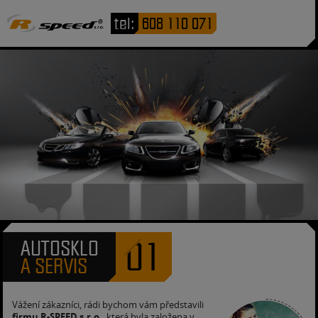
tel:
608 110 071
01
AUTOSKLO
A SERVIS
Vážení zákazníci, rádi bychom vám představili
firmu R-SPEED s.r.o.
, která byla založena v